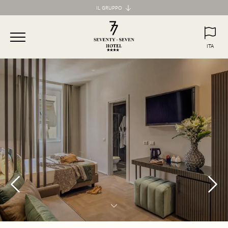
IL GRUPPO
Maison d'Art Collection
87 Hotel
ITA
77 Hotel
ITA
ENG
55 Hotel
Maison d'Art Apartments
Spagna 66 Luxury Apartment
Margana Apartments
Domus Laurina
H77 Apart Hotel
Palazzo Ottavia
Hotel Frattina